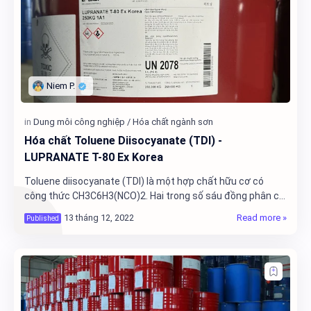
Hóa chất Toluene Diisocyanate (TDI) -
LUPRANATE T-80 Ex Korea
Toluene diisocyanate (TDI) là một hợp chất hữu cơ có
công thức CH3C6H3(NCO)2. Hai trong số sáu đồng phân có
thể có là quan trọng về mặt thương mại: …