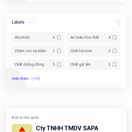
Labels
Alcohols
An toàn hóa chất
Chăm sóc cá nhân
Chất bôi trơn
Chất chống đông
Chất giữ ẩm
Chất hóa dẻo
Chất hoạt động bề mặt
Chất kết dính
Chất nhủ hóa
Chất tải lạnh
Chất tẩy rửa
cong-nghiep
Doanh nghiệp hóa chất
Cty TNHH TMDV SAPA