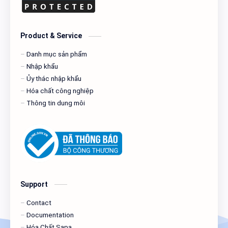
Pha hương liệu
Phụ gia chất trợ nghiền xi măng
Plasticizer
PVC
Product & Service
Sản xuất mút xốp
Thiết bị y tế
Danh mục sản phẩm
Nhập khẩu
Thực phẩm
Tiêu chuẩn dược
Ủy thác nhập khẩu
Hóa chất công nghiệp
Tin tức
tin-tuc
Thông tin dung môi
usp
Support
Contact
Documentation
Hóa Chất Sapa